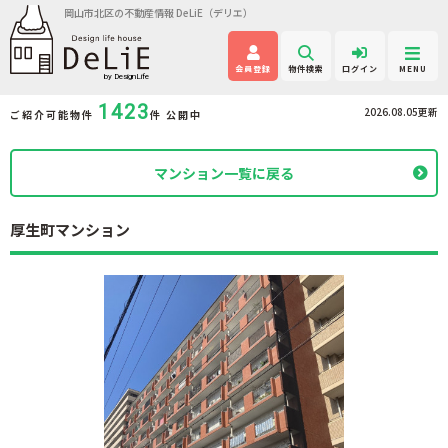
岡山市北区の不動産情報 DeLiE（デリエ）
会員登録
物件検索
ログイン
MENU
1423
2026.08.05更新
ご紹介可能物件
件 公開中
マンション一覧に戻る
厚生町マンション