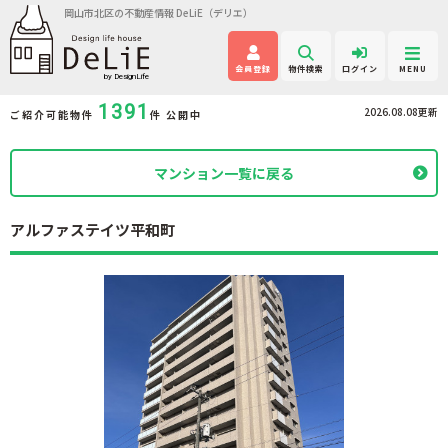
岡山市北区の不動産情報 DeLiE（デリエ）
会員登録
物件検索
ログイン
MENU
1391
2026.08.08更新
ご紹介可能物件
件 公開中
マンション一覧に戻る
アルファステイツ平和町