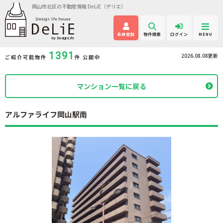
岡山市北区の不動産情報 DeLiE（デリエ）
会員登録
物件検索
ログイン
MENU
1391
2026.08.08更新
ご紹介可能物件
件 公開中
マンション一覧に戻る
アルファライフ岡山駅南