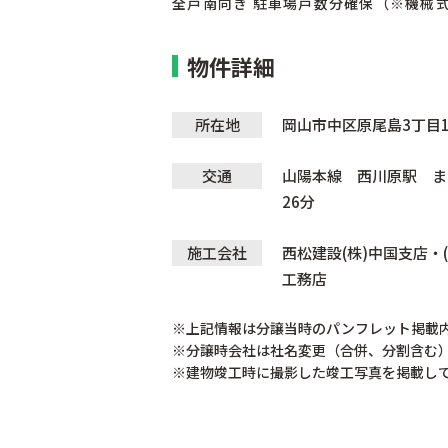
全戸南向き 駐車場戸数分確保（※機械
物件詳細
所在地
岡山市中区原尾島3丁目12
交通
山陽本線 西川原駅 ま
26分
施工会社
西松建設(株)中国支店・(
工務店
※上記情報は分譲当時のパンフレット掲載
※分譲時会社は社名変更（合併、分割含む
※建物竣工時に撮影した竣工写真を掲載し