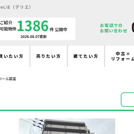
eLiE（デリエ）
1386
ご紹介
お電話での
可能物件
件
公開中
お問い合わせ
2026.08.07更新
中古×
買いたい方
売りたい方
建てたい方
リフォー
ベール国富