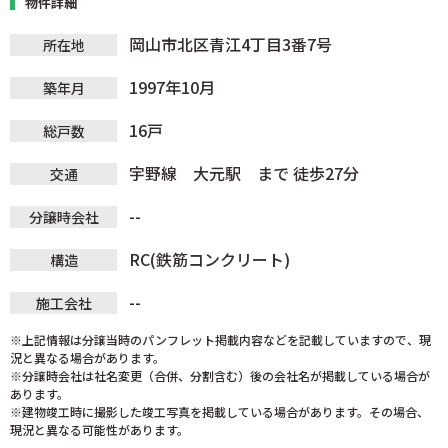
物件詳細
岡山市北区青江4丁目3番7号
所在地
1997年10月
築年月
16戸
総戸数
宇野線 大元駅 まで 徒歩27分
交通
--
分譲時会社
RC(鉄筋コンクリート)
構造
--
施工会社
※上記情報は分譲当時のパンフレット掲載内容などを記載していますので、現
況と異なる場合があります。
※分譲時会社は社名変更（合併、分割含む）後の会社名が掲載している場合が
あります。
※建物竣工時に撮影した竣工写真を掲載している場合があります。その場合、
現況と異なる可能性があります。