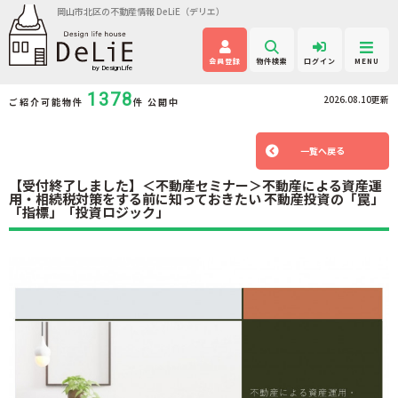
岡山市北区の不動産情報 DeLiE（デリエ）
会員登録
物件検索
ログイン
MENU
1378
2026.08.10更新
ご紹介可能物件
件 公開中
一覧へ戻る
【受付終了しました】＜不動産セミナー＞不動産による資産運
用・相続税対策をする前に知っておきたい 不動産投資の「罠」
「指標」「投資ロジック」