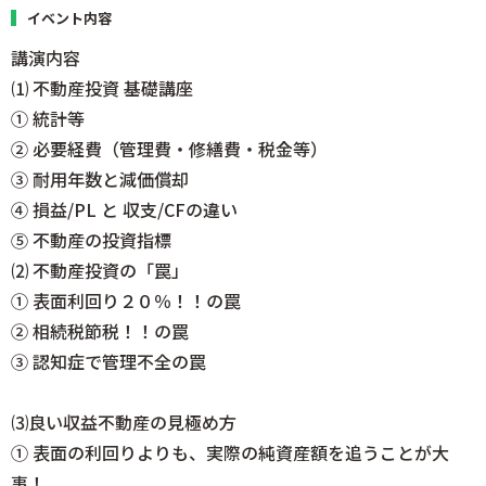
イベント内容
講演内容
⑴ 不動産投資 基礎講座
① 統計等
② 必要経費（管理費・修繕費・税金等）
③ 耐用年数と減価償却
④ 損益/PL と 収支/CFの違い
⑤ 不動産の投資指標
⑵ 不動産投資の「罠」
① 表面利回り２０％！！の罠
② 相続税節税！！の罠
③ 認知症で管理不全の罠
⑶良い収益不動産の見極め方
① 表面の利回りよりも、実際の純資産額を追うことが大
事！