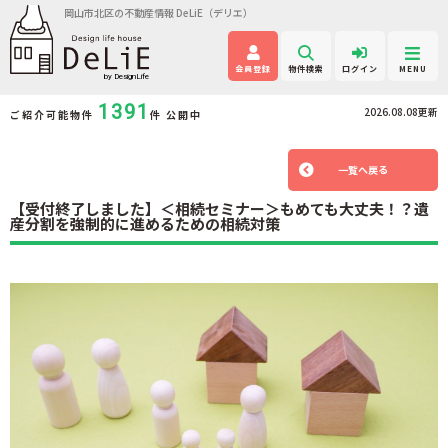
岡山市北区の不動産情報 DeLiE（デリエ）
会員登録
物件検索
ログイン
MENU
1391
2026.08.08更新
ご紹介可能物件
件 公開中
一覧へ戻る
【受付終了しました】＜相続セミナー＞もめても大丈夫！？遺
産分割を強制的に進めるための相続対策