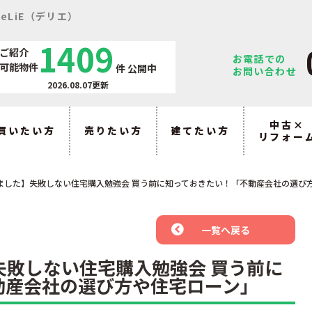
eLiE（デリエ）
1409
ご紹介
お電話での
可能物件
件
公開中
お問い合わせ
2026.08.07更新
中古×
買いたい方
売りたい方
建てたい方
リフォー
ました】失敗しない住宅購入勉強会 買う前に知っておきたい！「不動産会社の選び
一覧へ戻る
失敗しない住宅購入勉強会 買う前に
動産会社の選び方や住宅ローン」