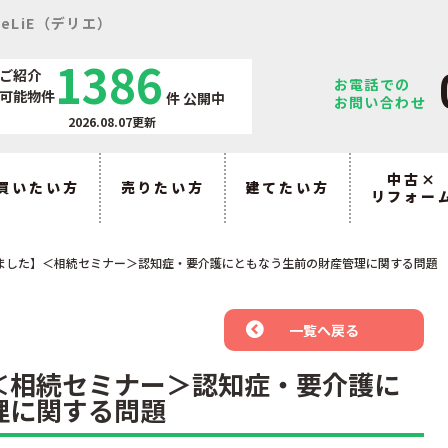
eLiE（デリエ）
1386
ご紹介
お電話での
可能物件
件
公開中
お問い合わせ
2026.08.07更新
中古×
買いたい方
売りたい方
建てたい方
リフォー
ました】＜相続セミナー＞認知症・要介護にともなう生前の財産管理に関する問題
一覧へ戻る
＜相続セミナー＞認知症・要介護に
理に関する問題