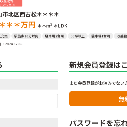
収益物件
マンション
山市北区西古松＊＊＊＊
＊＊＊
万円
2
＊＊m
＊LDK
真充実
駅徒歩10分以内
駐車場2台可
50坪以上
駐車場1台可
収益物
：2024.07.06
ら
新規会員登録は
まだ会員登録がお済みでない
無
パスワードを忘