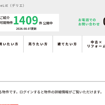
eLiE（デリエ）
1409
ご紹介
お電話での
可能物件
件
公開中
お問い合わせ
2026.08.07更新
中古×
買いたい方
売りたい方
建てたい方
リフォー
る物件です。ログインすると物件の詳細情報がご覧いただけます。