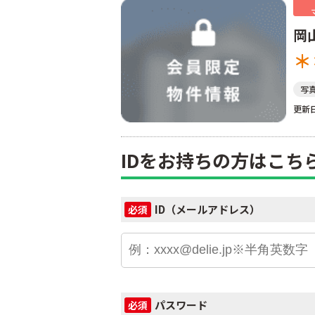
岡
＊
写
更新日
IDをお持ちの方はこち
ID（メールアドレス）
必須
パスワード
必須