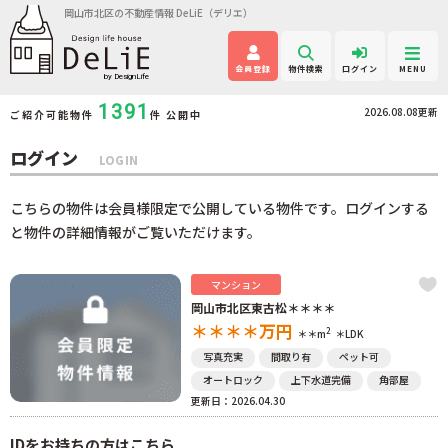
岡山市北区の不動産情報 DeLiE（デリエ）
会員登録
物件検索
ログイン
MENU
1391
2026.08.08更新
ご紹介可能物件
件 公開中
ログイン
LOGIN
こちらの物件は会員様限定で公開している物件です。ログインする
と物件の詳細情報がご覧いただけます。
マンション
岡山市北区東古松＊＊＊＊
＊＊＊＊
万円
2
＊＊m
＊LDK
写真充実
間取り有
ペット可
オートロック
上下水道完備
角部屋
更新日：2026.04.30
IDをお持ちの方はこちら