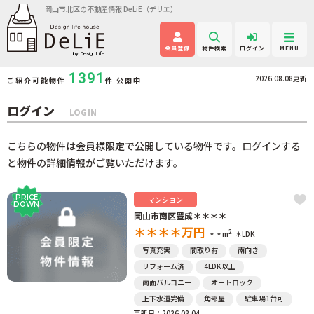
岡山市北区の不動産情報 DeLiE（デリエ）
会員登録
物件検索
ログイン
MENU
1391
2026.08.08更新
ご紹介可能物件
件 公開中
ログイン
LOGIN
こちらの物件は会員様限定で公開している物件です。ログインする
と物件の詳細情報がご覧いただけます。
PRICE
マンション
DOWN
岡山市南区豊成＊＊＊＊
＊＊＊＊
万円
2
＊＊m
＊LDK
写真充実
間取り有
南向き
リフォーム済
4LDK以上
南面バルコニー
オートロック
上下水道完備
角部屋
駐車場1台可
更新日：2026.08.04