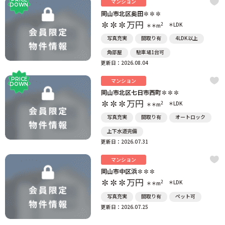
マンション
DOWN
岡山市北区奥田✽✽✽
✽✽✽
万円
2
＊LDK
＊＊m
写真充実
間取り有
4LDK以上
角部屋
駐車場1台可
更新日：2026.08.04
PRICE
マンション
DOWN
岡山市北区七日市西町✽✽✽
✽✽✽
万円
2
＊LDK
＊＊m
写真充実
間取り有
オートロック
上下水道完備
更新日：2026.07.31
マンション
岡山市中区浜✽✽✽
✽✽✽
万円
2
＊LDK
＊＊m
写真充実
間取り有
ペット可
更新日：2026.07.25