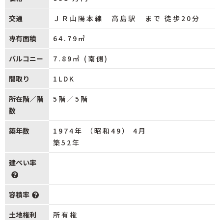
交通
ＪＲ山陽本線 高島駅 まで 徒歩20分
専有面積
64.79㎡
バルコニー
7.89㎡ (南側)
間取り
1LDK
所在階／階
5階／5階
数
築年数
1974年 （昭和49） 4月
築52年
建ぺい率
容積率
土地権利
所有権