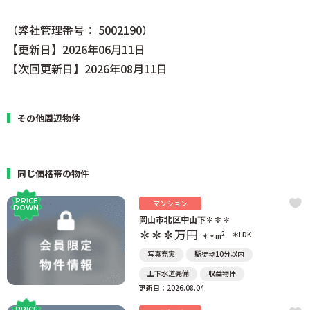
（弊社管理番号： 5002190）
【更新日】2026年06月11日
【次回更新日】2026年08月11日
その他周辺物件
同じ価格帯の物件
PRICE
マンション
DOWN
岡山市北区中山下✽✽✽
✽✽✽
万円
2
＊LDK
＊＊m
写真充実
駅徒歩10分以内
上下水道完備
収益物件
更新日：2026.08.04
PRICE