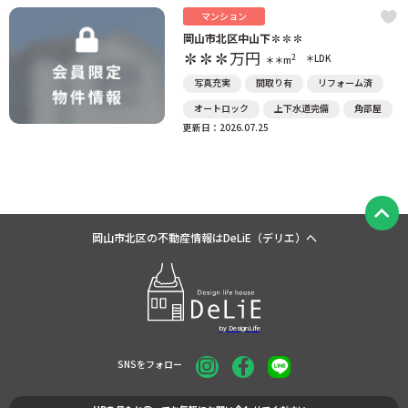
マンション
岡山市北区中山下✽✽✽
✽✽✽
万円
2
＊LDK
＊＊m
写真充実
間取り有
リフォーム済
オートロック
上下水道完備
角部屋
更新日：2026.07.25
岡山市北区の不動産情報は
DeLiE（デリエ）へ
SNSをフォロー