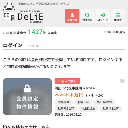
岡山市北区の不動産情報 DeLiE（デリエ）
会員登録
物件検索
ログイン
MENU
1427
2026.08.06更新
ご紹介可能物件
件 公開中
ログイン
LOGIN
こちらの物件は会員様限定で公開している物件です。ログインする
と物件の詳細情報がご覧いただけます。
中古一戸建て
岡山市北区中撫川＊＊＊＊
＊＊＊＊
万円
＊＊坪
＊LDK
写真充実
間取り有
築10年以内
駐車場2台可
4LDK以上
駐車場1台可
更新日：2026.06.20
IDをお持ちの方はこちら