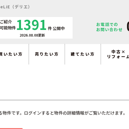
eLiE（デリエ）
1391
ご紹介
お電話での
可能物件
件
公開中
お問い合わせ
2026.08.08更新
中古×
買いたい方
売りたい方
建てたい方
リフォー
る物件です。ログインすると物件の詳細情報がご覧いただけます。