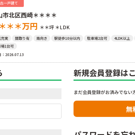
古一戸建て
山市北区西崎＊＊＊＊
＊＊＊
万円
＊＊坪
＊LDK
真充実
間取り有
南向き
駅徒歩10分以内
駐車場2台可
4LDK以上
車場1台可
：2026.07.13
ら
新規会員登録は
まだ会員登録がお済みでない
無
パスワードを忘