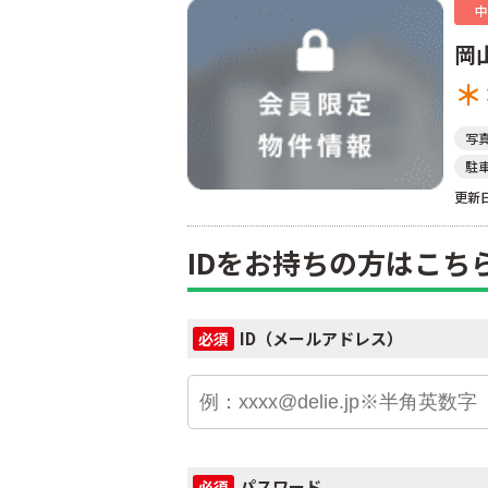
中
岡
＊
写
駐
更新日
IDをお持ちの方はこち
ID（メールアドレス）
必須
パスワード
必須