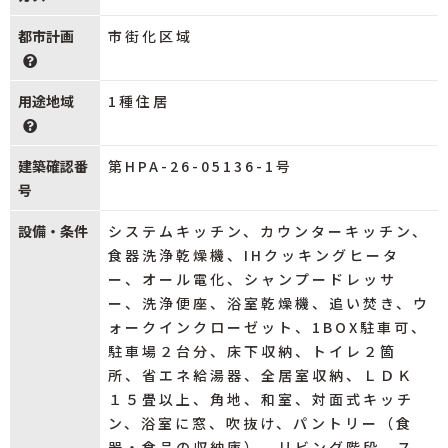
都市計画
市街化区域
用途地域
1種住居
建築確認番
第HPA-26-05136-1号
号
設備・条件
システムキッチン、カウンターキッチン、
食器洗浄乾燥機、IHクッキングヒータ
ー、オール電化、シャンプードレッサ
ー、洗浄便座、浴室乾燥機、追い焚き、ウ
ォークインクローゼット、1BOX駐車可、
駐車場２台分、床下収納、トイレ２箇
所、省エネ給湯器、全居室収納、ＬＤＫ
１５畳以上、角地、和室、対面式キッチ
ン、浴室に窓、吹抜け、パントリー（食
器・食品の収納庫）、リビング階段、ス