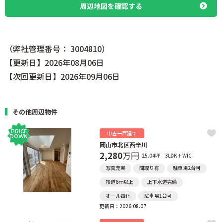
周辺地図を確認する
（弊社管理番号： 3004810）
【更新日】2026年08月06日
【次回更新日】2026年09月06日
その他周辺物件
PRICE
中古一戸建て
DOWN
岡山市北区西辛川
2,280
万円
25.04坪
3LDK＋WIC
写真充実
間取り有
駐車場2台可
接道6ｍ以上
上下水道完備
オール電化
駐車場1台可
更新日：2026.08.07