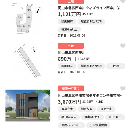
土地
岡山市北区西辛川ウィズライフ西辛川②～⑦号地
1,121
万円
45.19坪
区画図有
駅徒歩10分以内
接道6ｍ以上
更新日：2026.08.06
土地
岡山市北区西辛川
890
万円
103.38坪
区画図有
駅徒歩10分以内
50坪以上
更新日：2026.08.06
新築一戸建て
岡山市北区辛川市場タマタウン辛川市場②号地
3,670
万円
33.93坪
4LDK
写真充実
間取り有
建売住宅
築10年以内
駐車場2台可
4LDK以上
南面バルコニー
上下水道完備