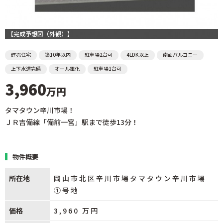
【完成予想図（外観）】
建売住宅
築10年以内
駐車場2台可
4LDK以上
南面バルコニー
上下水道完備
オール電化
駐車場1台可
3,960
万円
タマタウン辛川市場！
ＪＲ吉備線「備前一宮」駅まで徒歩13分！
物件概要
所在地
岡山市北区辛川市場タマタウン辛川市場
①号地
価格
3,960
万円