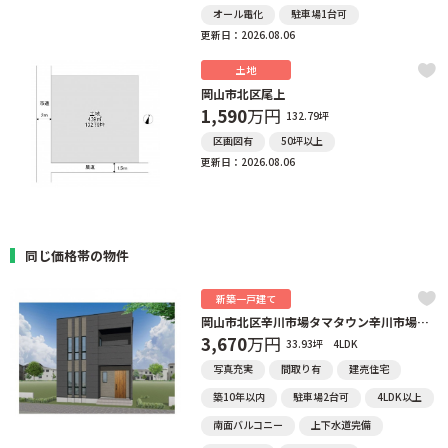
オール電化
駐車場1台可
更新日：2026.08.06
土地
岡山市北区尾上
1,590
万円
132.79坪
区画図有
50坪以上
更新日：2026.08.06
同じ価格帯の物件
新築一戸建て
岡山市北区辛川市場タマタウン辛川市場②号地
3,670
万円
33.93坪
4LDK
写真充実
間取り有
建売住宅
築10年以内
駐車場2台可
4LDK以上
南面バルコニー
上下水道完備