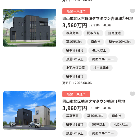
新築一戸建て
岡山市北区吉備津タマタウン吉備津①号地
3,560
万円
32.81坪
4LDK
写真充実
間取り有
建売住宅
築10年以内
南向き
駅徒歩10分以内
駐車場2台可
4LDK以上
接道6ｍ以上
南面バルコニー
上下水道完備
オール電化
駐車場1台可
更新日：2026.08.06
新築一戸建て
岡山市北区楢津タマタウン楢津 1号地
3,960
万円
33.68坪
4LDK
写真充実
築10年以内
南向き
駐車場2台可
50坪以上
4LDK以上
接道6ｍ以上
南面バルコニー