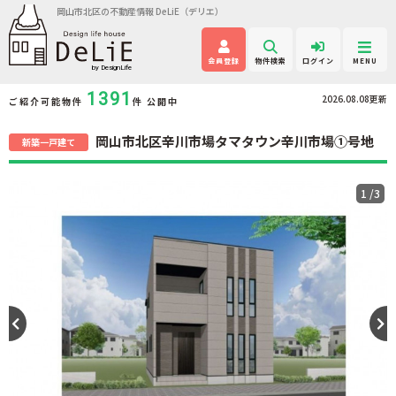
岡山市北区の不動産情報 DeLiE（デリエ）
会員登録
物件検索
ログイン
MENU
1391
2026.08.08更新
ご紹介可能物件
件 公開中
岡山市北区辛川市場タマタウン辛川市場①号地
新築一戸建て
1
/3