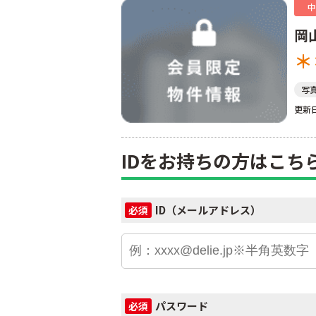
中
岡
＊
写
更新日
IDをお持ちの方はこち
ID（メールアドレス）
必須
パスワード
必須