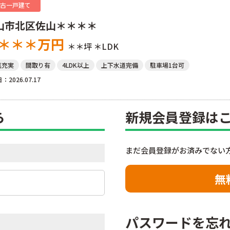
古一戸建て
山市北区佐山＊＊＊＊
＊＊＊
万円
＊＊坪
＊LDK
真充実
間取り有
4LDK以上
上下水道完備
駐車場1台可
：2026.07.17
ら
新規会員登録は
まだ会員登録がお済みでない
無
パスワードを忘