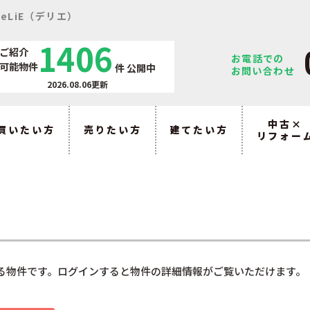
eLiE（デリエ）
1406
ご紹介
お電話での
可能物件
件
公開中
お問い合わせ
2026.08.06更新
中古×
買いたい方
売りたい方
建てたい方
リフォー
る物件です。ログインすると物件の詳細情報がご覧いただけます。