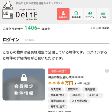
岡山市北区の不動産情報 DeLiE（デリエ）
会員登録
物件検索
ログイン
MENU
1406
2026.08.06更新
ご紹介可能物件
件 公開中
ログイン
LOGIN
こちらの物件は会員様限定で公開している物件です。ログインする
と物件の詳細情報がご覧いただけます。
新築一戸建て
岡山市北区谷万成＊＊＊＊
＊＊＊＊
万円
＊＊坪
＊LDK
写真充実
間取り有
建売住宅
駐車場2台可
50坪以上
4LDK以上
接道6ｍ以上
上下水道完備
駐車場1台可
更新日：2025.10.01