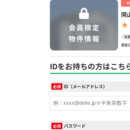
中
岡
＊
写
更新日
IDをお持ちの方はこち
ID（メールアドレス）
必須
パスワード
必須