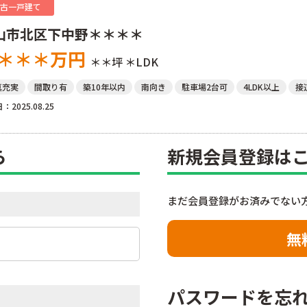
古一戸建て
山市北区下中野＊＊＊＊
＊＊＊
万円
＊＊坪
＊LDK
真充実
間取り有
築10年以内
南向き
駐車場2台可
4LDK以上
接
：2025.08.25
ら
新規会員登録は
まだ会員登録がお済みでない
無
パスワードを忘