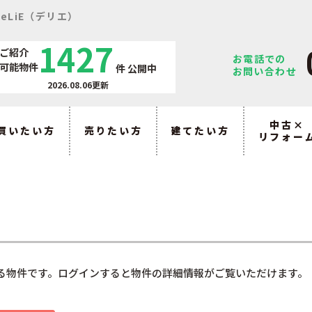
eLiE（デリエ）
1427
ご紹介
お電話での
可能物件
件
公開中
お問い合わせ
2026.08.06更新
中古×
買いたい方
売りたい方
建てたい方
リフォー
る物件です。ログインすると物件の詳細情報がご覧いただけます。