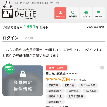
岡山市北区の不動産情報 DeLiE（デリエ）
会員登録
物件検索
ログイン
MENU
1391
2026.08.08更新
ご紹介可能物件
件 公開中
ログイン
LOGIN
こちらの物件は会員様限定で公開している物件です。ログインする
と物件の詳細情報がご覧いただけます。
PRICE
中古一戸建て
DOWN
岡山市北区佐山＊＊＊＊
＊＊＊＊
万円
＊＊坪
＊LDK
写真充実
間取り有
リフォーム済
駐車場2台可
50坪以上
4LDK以上
接道6ｍ以上
上下水道完備
駐車場1台可
更新日：2026.08.01