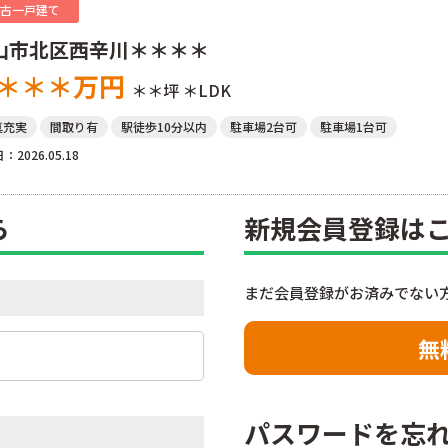
古一戸建て
山市北区西辛川＊＊＊＊
＊＊＊
万円
＊＊坪
＊LDK
真充実
間取り有
駅徒歩10分以内
駐車場2台可
駐車場1台可
：2026.05.18
ら
新規会員登録は
まだ会員登録がお済みでない
無
パスワードを忘