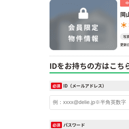
中
岡
＊
写
更新日
IDをお持ちの方はこち
ID（メールアドレス）
必須
パスワード
必須