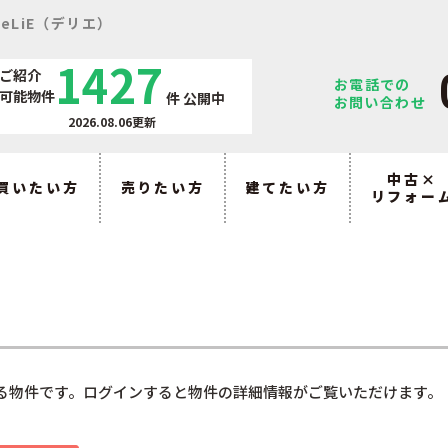
eLiE（デリエ）
1427
ご紹介
お電話での
可能物件
件
公開中
お問い合わせ
2026.08.06更新
中古×
買いたい方
売りたい方
建てたい方
リフォー
る物件です。ログインすると物件の詳細情報がご覧いただけます。