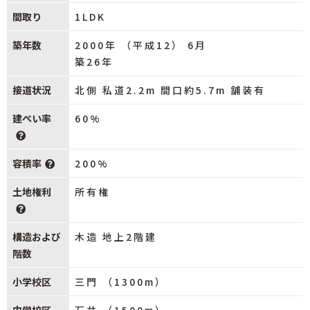
間取り
1LDK
築年数
2000年 （平成12） 6月
築26年
接道状況
北側 私道2.2m 間口約5.7m 舗装有
建ぺい率
60%
容積率
200%
土地権利
所有権
構造および
木造 地上2階建
階数
小学校区
三門 （1300m）