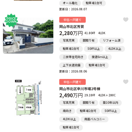
オール電化
駐車場1台可
更新日：2026.08.07
PRICE
中古一戸建て
DOWN
岡山市北区芳賀
2,280
万円
41.80坪
4LDK
写真充実
間取り有
リフォーム済
駐車場2台可
50坪以上
4LDK以上
二世帯住宅向き
接道6ｍ以上
上下水道完備
駐車場1台可
更新日：2026.08.06
中古一戸建て
岡山市北区辛川市場2号棟
2,490
万円
29.18坪
4LDK＋2WIC
写真充実
間取り有
築10年以内
南向き
駐車場2台可
50坪以上
4LDK以上
南面バルコニー
駐車場1台可