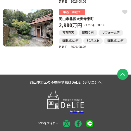
更新日：2026.08.06
中古一戸建て
岡山市北区大安寺東町
2,980
万円
53.25坪
3LDK
写真充実
間取り有
リフォーム済
駐車場2台可
50坪以上
駐車場1台可
更新日：2026.08.06
岡山市北区の不動産情報は
DeLiE（デリエ）へ
SNSをフォロー