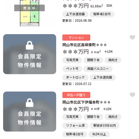
✽✽✽
万円
2
3DK
62.88m
商談中
上下水道完備
駐車場1台可
更新日：2026.08.06
マンション
岡山市北区高柳東町✽✽✽
✽✽✽
万円
2
＊LDK
＊＊m
写真充実
間取り有
南向き
ペット可
南面バルコニー
オートロック
上下水道完備
更新日：2026.07.21
中古一戸建て
岡山市北区下伊福本町✽✽✽
✽✽✽
万円
＊＊坪
＊LDK
写真充実
間取り有
南向き
リフォーム済
駅徒歩10分以内
駐車場2台可
4LDK以上