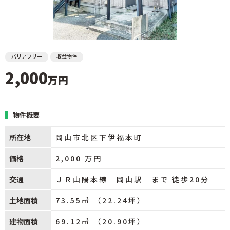
バリアフリー
収益物件
2,000
万円
物件概要
所在地
岡山市北区下伊福本町
価格
2,000
万円
交通
ＪＲ山陽本線 岡山駅 まで 徒歩20分
土地面積
73.55㎡ （22.24坪）
建物面積
69.12㎡ （20.90坪）