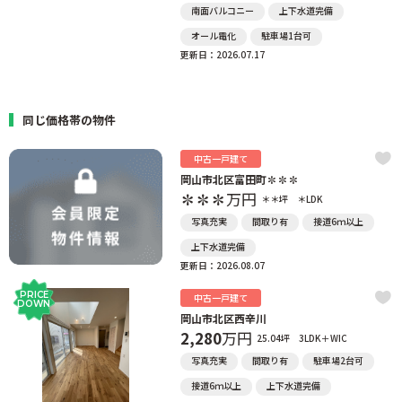
南面バルコニー
上下水道完備
オール電化
駐車場1台可
更新日：2026.07.17
同じ価格帯の物件
中古一戸建て
岡山市北区富田町✽✽✽
✽✽✽
万円
＊＊坪
＊LDK
写真充実
間取り有
接道6ｍ以上
上下水道完備
更新日：2026.08.07
PRICE
中古一戸建て
DOWN
岡山市北区西辛川
2,280
万円
25.04坪
3LDK＋WIC
写真充実
間取り有
駐車場2台可
接道6ｍ以上
上下水道完備