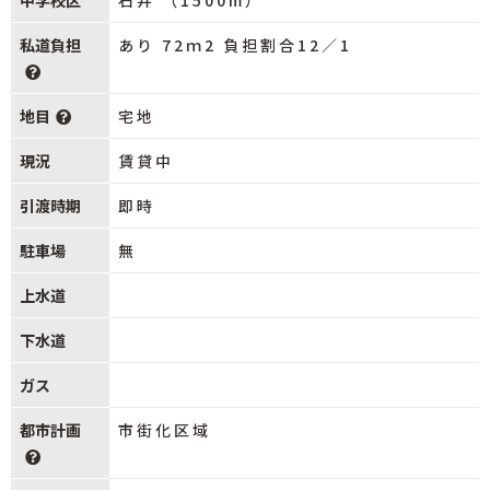
中学校区
石井 （1500m）
私道負担
あり 72ｍ2 負担割合12／1
地目
宅地
現況
賃貸中
引渡時期
即時
駐車場
無
上水道
下水道
ガス
都市計画
市街化区域