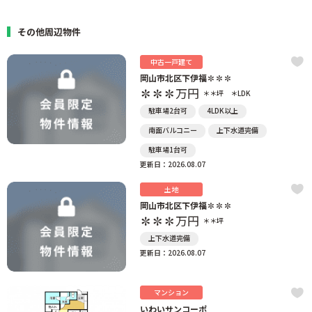
その他周辺物件
中古一戸建て
岡山市北区下伊福✽✽✽
✽✽✽
万円
＊＊坪
＊LDK
駐車場2台可
4LDK以上
南面バルコニー
上下水道完備
駐車場1台可
更新日：2026.08.07
土地
岡山市北区下伊福✽✽✽
✽✽✽
万円
＊＊坪
上下水道完備
更新日：2026.08.07
マンション
いわいサンコーポ