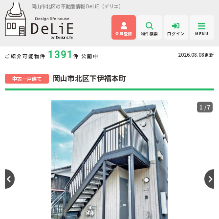
岡山市北区の不動産情報 DeLiE（デリエ）
会員登録
物件検索
ログイン
MENU
1391
2026.08.08更新
ご紹介可能物件
件 公開中
岡山市北区下伊福本町
中古一戸建て
1
/7