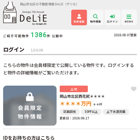
岡山市北区の不動産情報 DeLiE（デリエ）
会員登録
物件検索
ログイン
MENU
1386
2026.08.07更新
ご紹介可能物件
件 公開中
ログイン
LOGIN
こちらの物件は会員様限定で公開している物件です。ログインする
と物件の詳細情報がご覧いただけます。
土地
岡山市北区西花尻＊＊＊＊
＊＊＊＊
万円
＊＊坪
区画図有
50坪以上
上下水道完備
更新日：2026.06.27
IDをお持ちの方はこちら