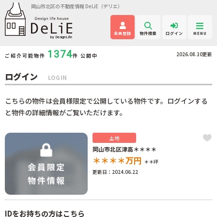
岡山市北区の不動産情報 DeLiE（デリエ）
会員登録
物件検索
ログイン
MENU
1374
2026.08.10更新
ご紹介可能物件
件 公開中
ログイン
LOGIN
こちらの物件は会員様限定で公開している物件です。ログインする
と物件の詳細情報がご覧いただけます。
土地
岡山市北区津高＊＊＊＊
＊＊＊＊
万円
＊＊坪
更新日：2024.06.22
IDをお持ちの方はこちら